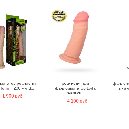
митатор реалистик
реалистичный
фаллоим
form, l 200 мм d...
фаллоимитатор toyfa
в лам
realstick...
1 900 руб
4 100 руб