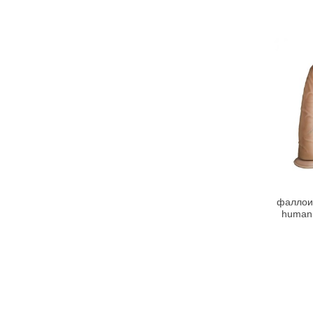
фаллои
human 