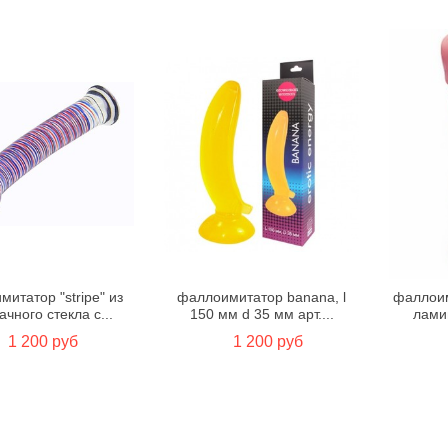
итатор "stripe" из
фаллоимитатор banana, l
фаллоим
ачного стекла с...
150 мм d 35 мм арт....
ламин
1 200 руб
1 200 руб