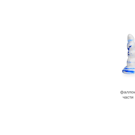
фаллои
части 