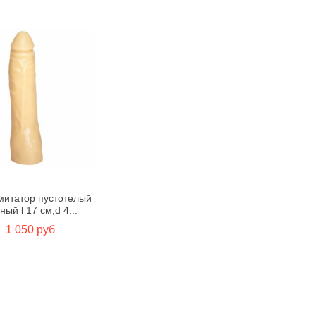
итатор пустотелый
ный l 17 см,d 4...
1 050 руб