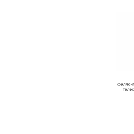
фаллоим
телес