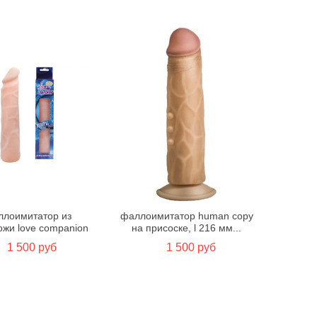
лоимитатор из
фаллоимитатор human copy
ожи love companion
на присоске, l 216 мм...
1 500 руб
1 500 руб