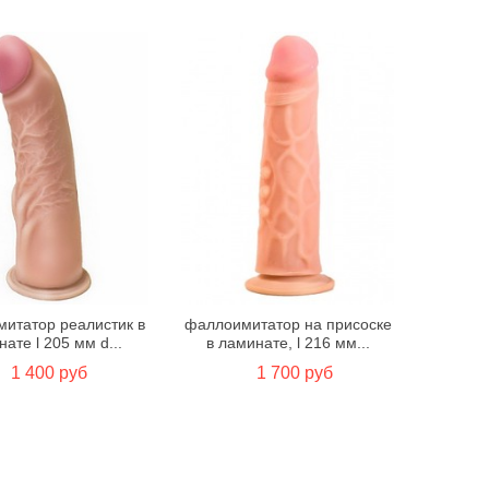
итатор реалистик в
фаллоимитатор на присоске
ате l 205 мм d...
в ламинате, l 216 мм...
1 400 руб
1 700 руб