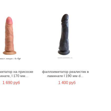
итатор на присоске
фаллоимитатор реалистик в
инате, l 170 мм...
ламинате l 190 мм d...
1 690 руб
1 400 руб