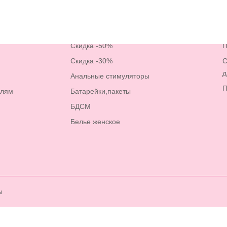
ицы
Категории
Скидка -50%
П
Скидка -30%
С
д
Анальные стимуляторы
П
елям
Батарейки,пакеты
БДСМ
Белье женское
ы