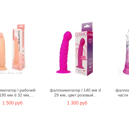
митатор l рабочей
фаллоимитатор l 140 мм d
фаллои
190 мм d 32 мм,...
29 мм, цвет розовый...
части
1 500 руб
1 300 руб