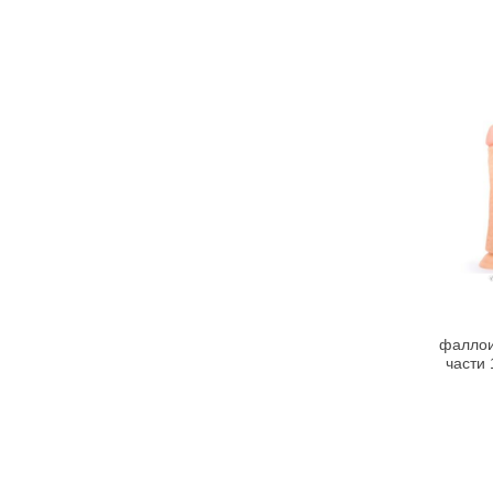
фаллои
части 