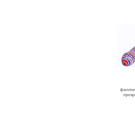
фаллоим
прозр