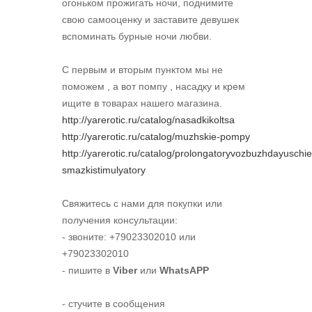
огоньком прожигать ночи, поднимите
свою самооценку и заставите девушек
вспоминать бурные ночи любви.
С первым и вторым пунктом мы не
поможем , а вот помпу , насадку и крем
ищите в товарах нашего магазина.
http://yarerotic.ru/catalog/nasadkikoltsa
http://yarerotic.ru/catalog/muzhskie-pompy
http://yarerotic.ru/catalog/prolongatoryvozbuzhdayuschie
smazkistimulyatory
Свяжитесь с нами для покупки или
получения консультации:
- звоните: +79023302010 или
+79023302010
- пишите в
Viber
или
WhatsAPP
- стучите в сообщения